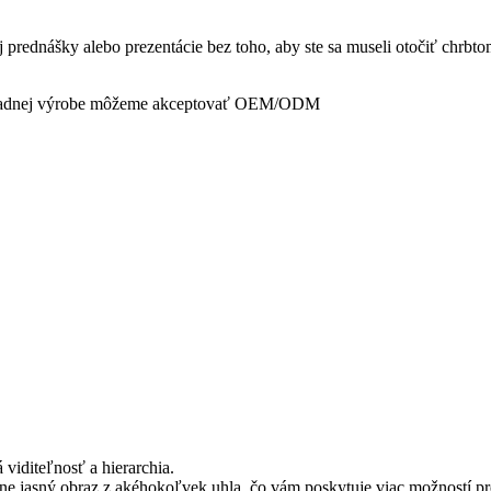
j prednášky alebo prezentácie bez toho, aby ste sa museli otočiť chrbto
omadnej výrobe môžeme akceptovať OEM/ODM
viditeľnosť a hierarchia.
čne jasný obraz z akéhokoľvek uhla, čo vám poskytuje viac možností pr