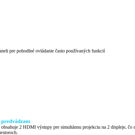
neli pre pohodlné ovládanie často používaných funkcií
a predvádzam
n obsahuje 2 HDMI výstupy pre simultánnu projekciu na 2 displeje, čo
iestoroch.