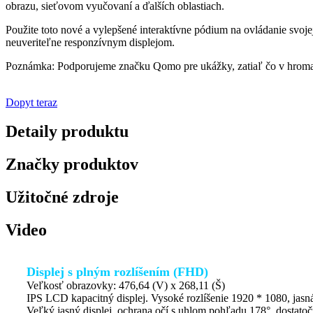
obrazu, sieťovom vyučovaní a ďalších oblastiach.
Použite toto nové a vylepšené interaktívne pódium na ovládanie svoje
neuveriteľne responzívnym displejom.
Poznámka: Podporujeme značku Qomo pre ukážky, zatiaľ čo v hr
Dopyt teraz
Detaily produktu
Značky produktov
Užitočné zdroje
Video
Displej s plným rozlíšením (FHD)
Veľkosť obrazovky: 476,64 (V) x 268,11 (Š)
IPS LCD kapacitný displej. Vysoké rozlíšenie 1920 * 1080, jasná 
Veľký jasný displej, ochrana očí s uhlom pohľadu 178°, dostato