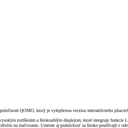
 spoločnosti QOMO, ktorý je vylepšenou verziou interaktívneho písaci
 s vysokým rozlíšením a širokouhlým displejom, ktoré integruje funkcie
tvéru na maľovanie. Umenie aj praktickosť sa široko používajú v odev