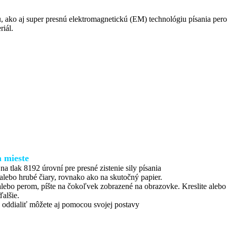
, ako aj super presnú elektromagnetickú (EM) technológiu písania per
riál.
 mieste
 na tlak 8192 úrovní pre presné zistenie sily písania
 alebo hrubé čiary, rovnako ako na skutočný papier.
alebo perom, píšte na čokoľvek zobrazené na obrazovke. Kreslite aleb
ďalšie.
o oddialiť môžete aj pomocou svojej postavy