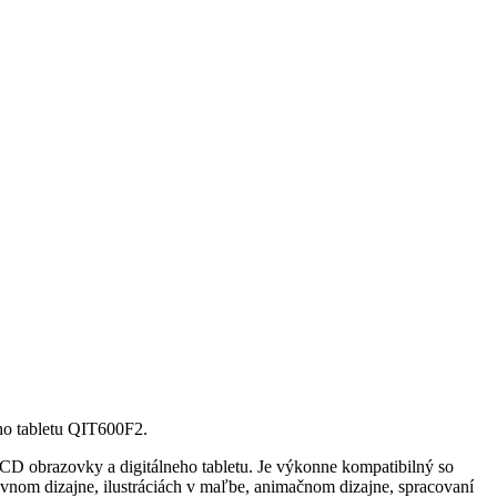
eho tabletu QIT600F2.
 LCD obrazovky a digitálneho tabletu. Je výkonne kompatibilný so
nom dizajne, ilustráciách v maľbe, animačnom dizajne, spracovaní