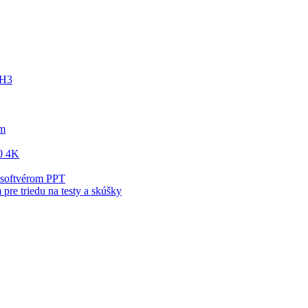
0H3
om
0 4K
 softvérom PPT
pre triedu na testy a skúšky