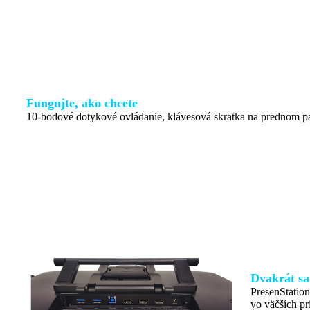
Fungujte, ako chcete
10-bodové dotykové ovládanie, klávesová skratka na prednom pa
Dvakrát s
PresenStatio
vo väčších pr