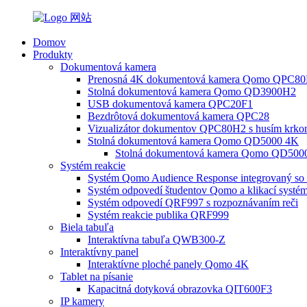
Domov
Produkty
Dokumentová kamera
Prenosná 4K dokumentová kamera Qomo QPC8
Stolná dokumentová kamera Qomo QD3900H2
USB dokumentová kamera QPC20F1
Bezdrôtová dokumentová kamera QPC28
Vizualizátor dokumentov QPC80H2 s husím krk
Stolná dokumentová kamera Qomo QD5000 4K
Stolná dokumentová kamera Qomo QD500
Systém reakcie
Systém Qomo Audience Response integrovaný so
Systém odpovedí študentov Qomo a klikací systém 
Systém odpovedí QRF997 s rozpoznávaním reči
Systém reakcie publika QRF999
Biela tabuľa
Interaktívna tabuľa QWB300-Z
Interaktívny panel
Interaktívne ploché panely Qomo 4K
Tablet na písanie
Kapacitná dotyková obrazovka QIT600F3
IP kamery