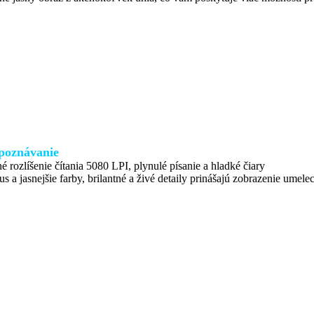
poznávanie
é rozlíšenie čítania 5080 LPI, plynulé písanie a hladké čiary
us a jasnejšie farby, brilantné a živé detaily prinášajú zobrazenie ume