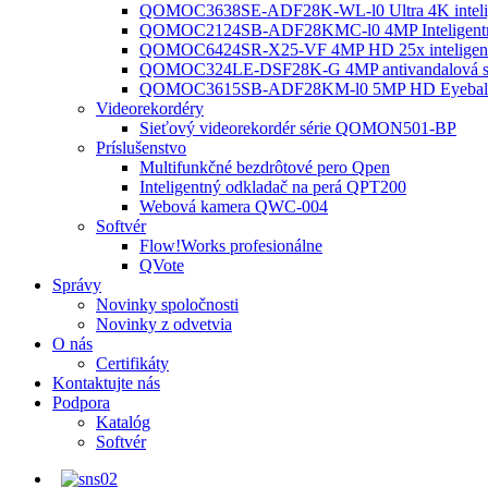
QOMOC3638SE-ADF28K-WL-l0 ​​Ultra 4K intelig
QOMOC2124SB-ADF28KMC-l0 4MP Inteligentná 
QOMOC6424SR-X25-VF 4MP HD 25x inteligent
QOMOC324LE-DSF28K-G 4MP antivandalová sie
QOMOC3615SB-ADF28KM-l0 5MP HD Eyeball In
Videorekordéry
Sieťový videorekordér série QOMON501-BP
Príslušenstvo
Multifunkčné bezdrôtové pero Qpen
Inteligentný odkladač na perá QPT200
Webová kamera QWC-004
Softvér
Flow!Works profesionálne
QVote
Správy
Novinky spoločnosti
Novinky z odvetvia
O nás
Certifikáty
Kontaktujte nás
Podpora
Katalóg
Softvér